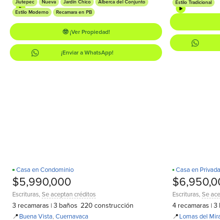
Jiutepec
Nueva
Jardín Chico
Alberca del Conjunto
Estilo Tradicional
Estilo Moderno
Recamara en PB
🤓 ¡Ver Propiedad!
¡Enviar a WhatsApp!
Casa en Condominio
Casa en Privad
D
Recamara en PB
¡Estrena!
D
$5,990,000
$6,950,0
Escrituras
,
Se aceptan créditos
Escrituras
,
Se ace
3
recamaras
3
baños
220
construcción
4
recamaras
3
|
|
📍
Buena Vista
,
Cuernavaca
📍
Lomas del Mir