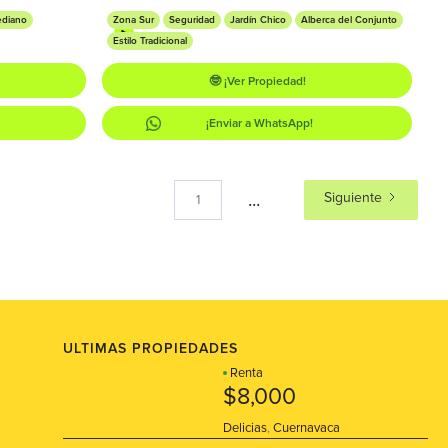
ediano
Zona Sur
Seguridad
Jardín Chico
Alberca del Conjunto
Estilo Tradicional
🤓 ¡Ver Propiedad!
¡Enviar a WhatsApp!
...
Siguiente
1
ULTIMAS PROPIEDADES
Renta
$8,000
Delicias
,
Cuernavaca