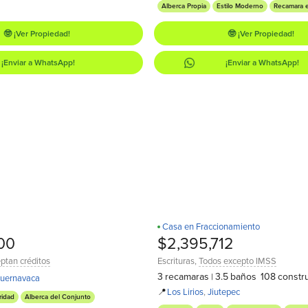
Alberca Propia
Estilo Moderno
Recamara 
🤓 ¡Ver Propiedad!
🤓 ¡Ver Propiedad!
¡Enviar a WhatsApp!
¡Enviar a WhatsApp!
Casa en Fraccionamiento
Recamara en PB
¡Estrena!
D
00
$2,395,712
ptan créditos
Escrituras
,
Todos excepto IMSS
3
recamaras
3.5
baños
108
constr
|
uernavaca
📍
Los Lirios
,
Jiutepec
ridad
Alberca del Conjunto