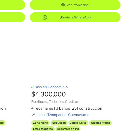
🤓 ¡Ver Propiedad!
¡Enviar a WhatsApp!
Casa en Condominio
Recamara en PB
D
$4,300,000
Escrituras
,
Todos los Créditos
ión
4
recamaras
3
baños
251
construcción
|
📍
Lomas Tzompantle
,
Cuernavaca
ico
Zona Norte
Seguridad
Jardín Chico
Alberca Propia
Estilo Moderno
Recamara en PB