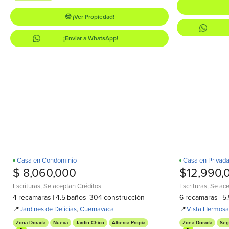
🤓 ¡Ver Propiedad!
¡Enviar a WhatsApp!
Casa en Condominio
Casa en Privad
Recamara en PB
¡Estrena!
D
D
$ 8,060,000
$12,990,
Escrituras
,
Se aceptan Créditos
Escrituras
,
Se ace
4
recamaras
4.5
baños
304
construcción
6
recamaras
5.
|
|
📍
Jardines de Delicias
,
Cuernavaca
📍
Vista Hermosa
Zona Dorada
Nueva
Jardín Chico
Alberca Propia
Zona Dorada
Seg