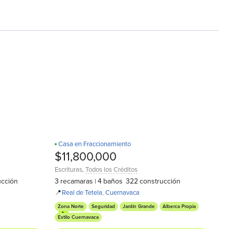
Casa en Fraccionamiento
D
$11,800,000
Escrituras
,
Todos los Créditos
ucción
3
recamaras
4
baños
322
construcción
|
📍
Real de Tetela
,
Cuernavaca
Zona Norte
Seguridad
Jardín Grande
Alberca Propia
Estilo Cuernavaca