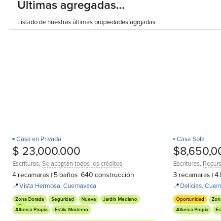
Últimas agregadas...
Listado de nuestras últimas propiedades agrgadas
Casa en Privada
Casa Sola
¡Estrena!
Un Nivel
Recamara en PB
D
$ 23,000.000
$8,650,0
Escrituras
,
Se aceptan todos los créditos
Escrituras
,
Recurs
4
recamaras
5
baños
640
construcción
3
recamaras
4
|
|
📍
Vista Hermosa
,
Cuernavaca
📍
Delicias
,
Cuer
Zona Dorada
Seguridad
Nueva
Jardín Mediano
Oportunidad
Zon
Alberca Propia
Estilo Moderno
Alberca Propia
Es