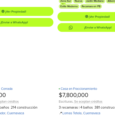
Zona Sur
Nueva
Jardín Mediano
Alberc
Estilo Moderno
Recamara en PB
🤓 ¡Ver Propiedad!
🤓 ¡Ver Propiedad!
¡Enviar a WhatsApp!
¡Enviar a WhatsApp!
a Cerrada
Casa en Fraccionamiento
¡Estrena!
D
00
$7,800,000
ptan créditos
Escrituras
,
Se aceptan créditos
baños
214
construcción
3
recamaras
4
baños
381
construc
|
ador
,
Cuernavaca
📍
Lomas Tetela
,
Cuernavaca