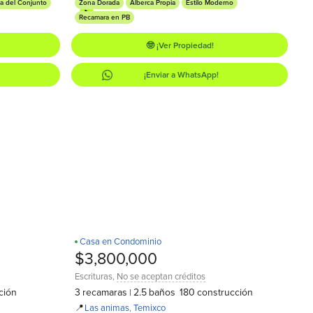
a del Conjunto
Zona Dorada
Alberca Propia
Estilo Moderno
Recamara en PB
🤓 ¡Ver Propiedad!
¡Enviar a WhatsApp!
Casa en Condominio
D
$3,800,000
Escrituras
,
No se aceptan créditos
ción
3
recamaras
2.5
baños
180
construcción
|
📍
Las animas
,
Temixco