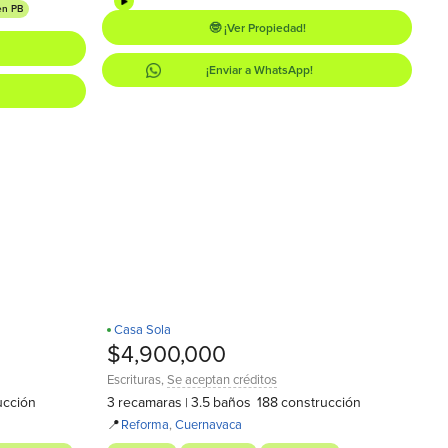
en PB
🤓 ¡Ver Propiedad!
¡Enviar a WhatsApp!
Casa Sola
Recamara en PB
D
$4,900,000
Escrituras
,
Se aceptan créditos
ucción
3
recamaras
3.5
baños
188
construcción
|
📍
Reforma
,
Cuernavaca