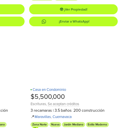
🤓 ¡Ver Propiedad!
¡Enviar a WhatsApp!
Casa en Condominio
¡Estrena!
D
$5,500,000
Escrituras
,
Se aceptan créditos
cción
3
recamaras
3.5
baños
200
construcción
|
📍
Maravillas
,
Cuernavaca
iano
Zona Norte
Nueva
Jardín Mediano
Estilo Moderno