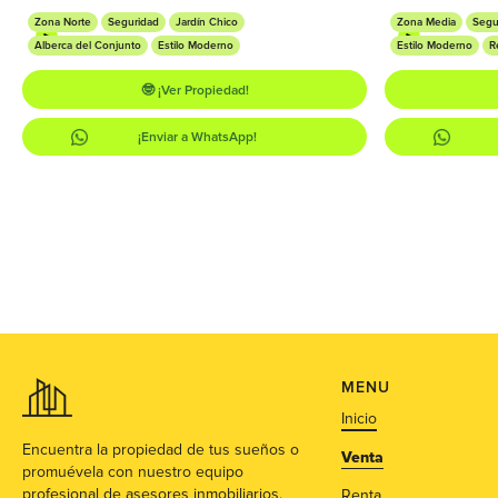
Zona Norte
Seguridad
Jardín Chico
Zona Media
Segu
Alberca del Conjunto
Estilo Moderno
Estilo Moderno
R
🤓 ¡Ver Propiedad!
¡Enviar a WhatsApp!
MENU
Inicio
Encuentra la propiedad de tus sueños o
Venta
promuévela con nuestro equipo
profesional de asesores inmobiliarios.
Renta