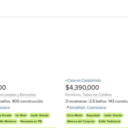
Casa en Condominio
00
$4,390,000
os propios y Bancarios
Escrituras
,
Todos los Créditos
baños
400
construcción
3
recamaras
2.5
baños
143
constr
|
navaca
📍
Amatitlan
,
Cuernavaca
a Dorada
Un Nivel
Jardín Grande
Zona Media
Seguridad
Jardín Grande
tilo Moderno
Recamara en PB
Alberca del Conjunto
Estilo Tradicional