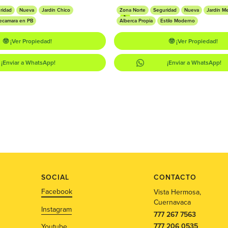
ridad
Nueva
Jardín Chico
Zona Norte
Seguridad
Nueva
Jardín M
ecamara en PB
Alberca Propia
Estilo Moderno
🤓 ¡Ver Propiedad!
🤓 ¡Ver Propiedad!
¡Enviar a WhatsApp!
¡Enviar a WhatsApp!
SOCIAL
CONTACTO
Facebook
Vista Hermosa,
Cuernavaca
Instagram
777 267 7563
777 206 0535
Youtube