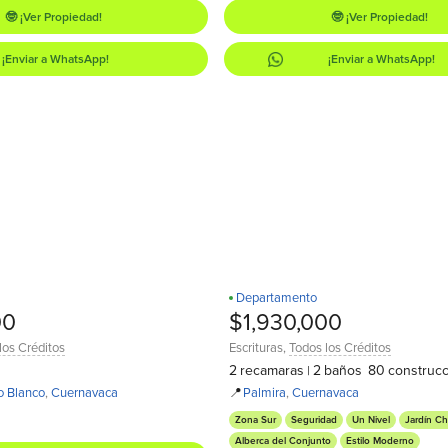
🤓 ¡Ver Propiedad!
🤓 ¡Ver Propiedad!
¡Enviar a WhatsApp!
¡Enviar a WhatsApp!
Departamento
00
$1,930,000
los Créditos
Escrituras
,
Todos los Créditos
2
recamaras
2
baños
80
construcc
|
ío Blanco
,
Cuernavaca
📍
Palmira
,
Cuernavaca
Zona Sur
Seguridad
Un Nivel
Jardín Ch
Alberca del Conjunto
Estilo Moderno