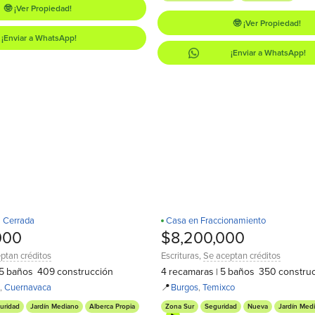
🤓 ¡Ver Propiedad!
🤓 ¡Ver Propiedad!
¡Enviar a WhatsApp!
¡Enviar a WhatsApp!
a Cerrada
Casa en Fraccionamiento
Un Nivel
Recamara en PB
¡Estrena!
000
$8,200,000
ptan créditos
Escrituras
,
Se aceptan créditos
5
baños
409
construcción
4
recamaras
5
baños
350
constru
|
,
Cuernavaca
📍
Burgos
,
Temixco
uridad
Jardín Mediano
Alberca Propia
Zona Sur
Seguridad
Nueva
Jardín Med