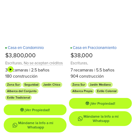
Casa en Condominio
Casa en Fraccionamiento
$3,800,000
$38,000
Escrituras
,
No se aceptan créditos
Escrituras
,
3
recamaras
2.5
baños
7
recamaras
5.5
baños
|
|
180
construcción
904
construcción
Zona Sur
Seguridad
Jardín Chico
Zona Sur
Jardín Mediano
Alberca del Conjunto
Alberca Propia
Estilo Colonial
Estilo Tradicional
🤓 ¡Ver Propiedad!
🤓 ¡Ver Propiedad!
Mándame la Info a mi
Whatsapp
Mándame la Info a mi
Whatsapp