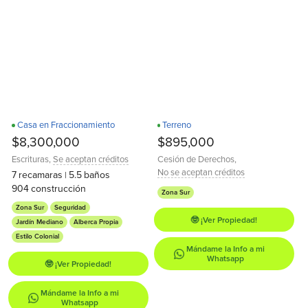
Casa en Fraccionamiento
Terreno
$8,300,000
$895,000
Escrituras
,
Se aceptan créditos
Cesión de Derechos
,
No se aceptan créditos
7
recamaras
5.5
baños
|
904
construcción
Zona Sur
Zona Sur
Seguridad
🤓 ¡Ver Propiedad!
Jardín Mediano
Alberca Propia
Estilo Colonial
Mándame la Info a mi
Whatsapp
🤓 ¡Ver Propiedad!
Mándame la Info a mi
Whatsapp