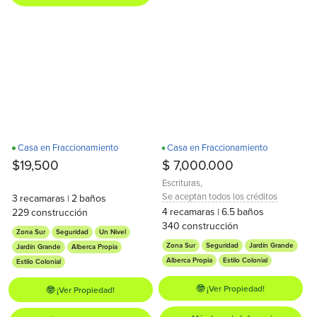
Casa en Fraccionamiento
Casa en Fraccionamiento
$19,500
$ 7,000.000
Escrituras
,
Se aceptan todos los créditos
3
recamaras
2
baños
|
4
recamaras
6.5
baños
229
construcción
|
340
construcción
Zona Sur
Seguridad
Un Nivel
Zona Sur
Seguridad
Jardín Grande
Jardín Grande
Alberca Propia
Alberca Propia
Estilo Colonial
Estilo Colonial
🤓 ¡Ver Propiedad!
🤓 ¡Ver Propiedad!