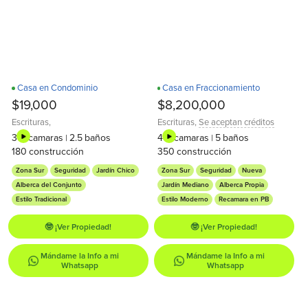
Casa en Condominio
Casa en Fraccionamiento
Recamara en PB
¡Estrena!
D
$19,000
$8,200,000
Escrituras
,
Escrituras
,
Se aceptan créditos
3
recamaras
2.5
baños
4
recamaras
5
baños
|
|
180
construcción
350
construcción
Zona Sur
Seguridad
Jardín Chico
Zona Sur
Seguridad
Nueva
Alberca del Conjunto
Jardín Mediano
Alberca Propia
Estilo Tradicional
Estilo Moderno
Recamara en PB
🤓 ¡Ver Propiedad!
🤓 ¡Ver Propiedad!
Mándame la Info a mi
Mándame la Info a mi
Whatsapp
Whatsapp