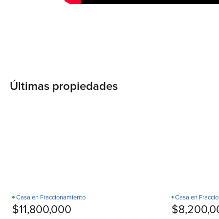
Últimas propiedades
Casa en Fraccionamiento
Casa en Fracci
D
Recamara en PB
¡Estrena!
$11,800,000
$8,200,0