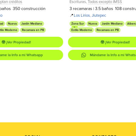
ptan créditos
Escrituras
,
Todos excepto IMSS
baños
350
construcción
3
recamaras
3.5
baños
108
constr
|
co
📍
Los Lirios
,
Jiutepec
dad
Nueva
Jardín Mediano
Zona Sur
Nueva
Jardín Mediano
Alberc
tilo Moderno
Recamara en PB
Estilo Moderno
Recamara en PB
🤓 ¡Ver Propiedad!
🤓 ¡Ver Propiedad!
me la Info a mi Whatsapp
Mándame la Info a mi What