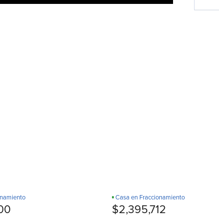
onamiento
Casa en Fraccionamiento
Recamara en PB
¡Estrena!
D
00
$2,395,712