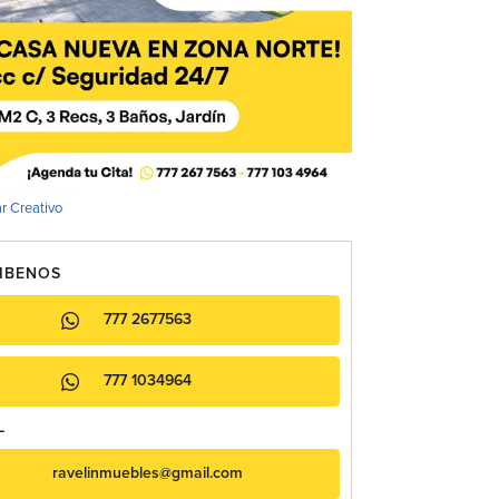
r Creativo
IBENOS
777 2677563
777 1034964
L
ravelinmuebles@gmail.com