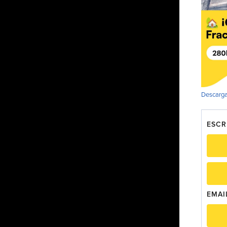
Descarga
ESCR
EMAI