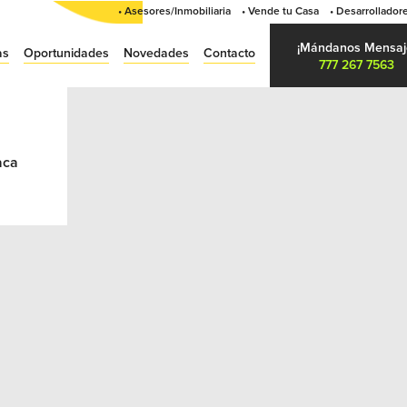
• Asesores/Inmobiliaria
• Vende tu Casa
• Desarrollador
¡Mándanos Mensaj
as
Oportunidades
Novedades
Contacto
777 267 7563
aca