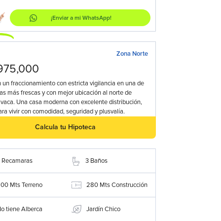
¡Enviar a mi WhatsApp!
a
Zona Norte
975,000
 un fraccionamiento con estricta vigilancia en una de
as más frescas y con mejor ubicación al norte de
vaca. Una casa moderna con excelente distribución,
ara vivir con comodidad, seguridad y plusvalía.
Calcula tu Hipoteca
Recamaras
3
Baños
200
Mts Terreno
280
Mts Construcción
o tiene Alberca
Jardín Chico