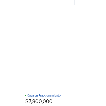
Casa en Fraccionamiento
¡Estrena!
D
$7,800,000