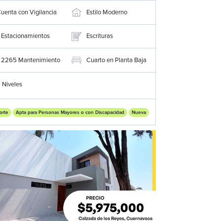
uenta con Vigilancia
Estilo Moderno
Estacionamientos
Escrituras
2265
Cuarto en Planta Baja
$
Mantenimiento
2
Niveles
orte
Apta para Personas Mayores o con Discapacidad
Nueva