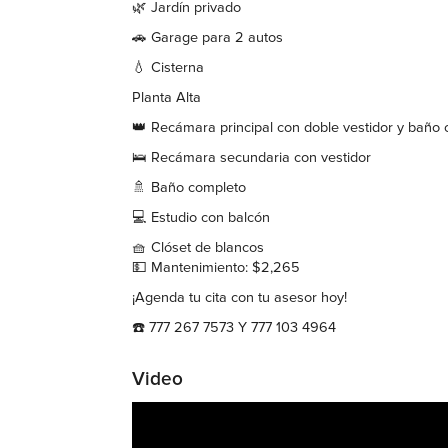
🌿 Jardín privado
🚗 Garage para 2 autos
💧 Cisterna
Planta Alta
👑 Recámara principal con doble vestidor y baño
🛌 Recámara secundaria con vestidor
🚿 Baño completo
💻 Estudio con balcón
🧺 Clóset de blancos
💵 Mantenimiento: $2,265
¡Agenda tu cita con tu asesor hoy!
☎️ 777 267 7573 Y 777 103 4964
Video