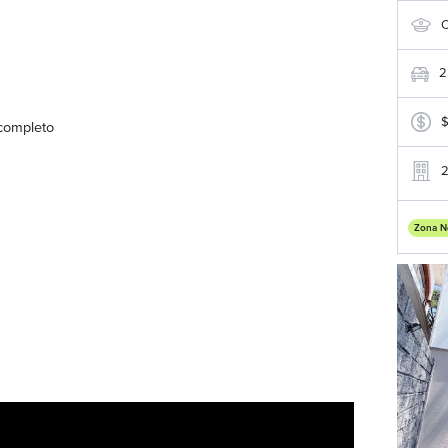
C
2
 completo
Zona N