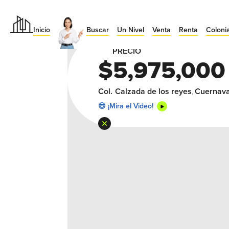
Inicio
Buscar
Un Nivel
Venta
Renta
Coloni
🔥 Da Click en la Foto p/ Expanderla
PRECIO
$5,975,000
Col.
Calzada de los reyes
Cuernav
,
😎 ¡Mira el Video!