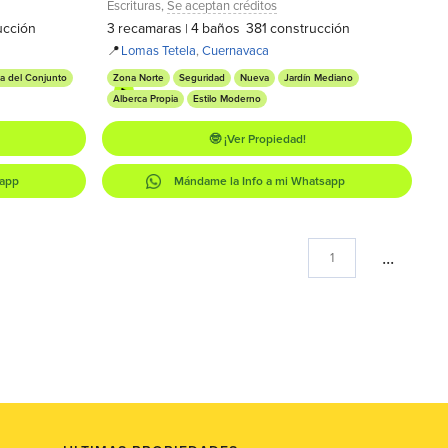
Escrituras
,
Se aceptan créditos
ucción
3
recamaras
4
baños
381
construcción
|
📍
Lomas Tetela
,
Cuernavaca
a del Conjunto
Zona Norte
Seguridad
Nueva
Jardín Mediano
Alberca Propia
Estilo Moderno
🤓 ¡Ver Propiedad!
sapp
Mándame la Info a mi Whatsapp
...
1