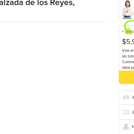
alzada de los Reyes,
Vent
$5,
Vive en
las zon
Cuerna
ideal p
3
N