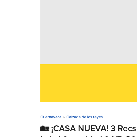
Cuernavaca
»
Calzada de los reyes
🏡 ¡CASA NUEVA! 3 Recs 