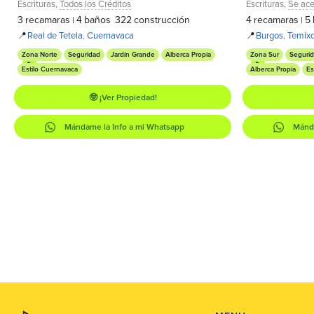
Escrituras
,
Todos los Créditos
Escrituras
,
Se ace
3
recamaras
4
baños
322
construcción
4
recamaras
5
|
|
📍
Real de Tetela
,
Cuernavaca
📍
Burgos
,
Temix
Zona Norte
Seguridad
Jardín Grande
Alberca Propia
Zona Sur
Seguri
Estilo Cuernavaca
Alberca Propia
Es
🤓 ¡Ver Propiedad!
Mándame la Info a mi Whatsapp
Mánda